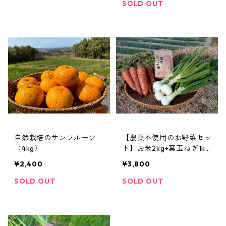
SOLD OUT
自然栽培のサンフルーツ
【農薬不使用のお野菜セッ
（4kg）
ト】お米2kg+葉玉ねぎ1kg
+にんじん2kg
¥2,400
¥3,800
SOLD OUT
SOLD OUT