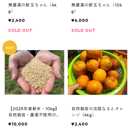
無農薬の新玉ちゃん（4k
無農薬の新玉ちゃん（10k
g）
g）
¥2,400
¥6,000
SOLD OUT
SOLD OUT
【2025年産新米・10kg】
自然栽培の淡路なるとオレ
自然栽培・農薬不使用のお
ンジ（4kg）
米
¥10,000
¥2,400