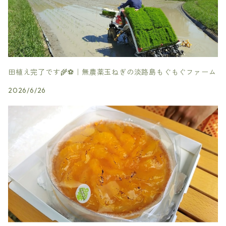
田植え完了です🌾⚽️｜無農薬玉ねぎの淡路島もぐもぐファーム
2026/6/26